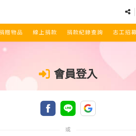
捐贈物品
線上捐款
捐款紀錄查詢
志工招
會員登入
或