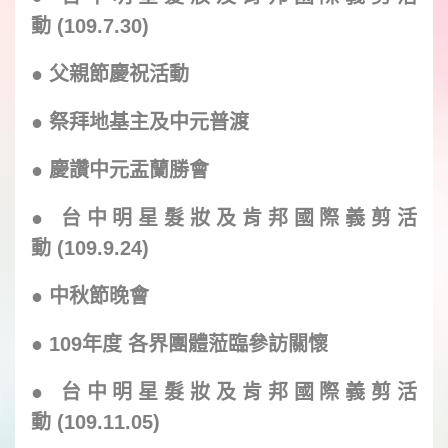
動 (109.7.30)
●
父親節慶祝活動
●
祭拜地基主及中元普渡
●
慶讚中元盂蘭勝會
●
台中明星髮妝及肯邦
國際
義剪活
動 (109.9.24)
●
中秋節晚會
●
109
年度 各界團體蒞臨參訪關懷
●
台中明星髮妝及肯邦
國際
義剪活
動 (109.11.05)