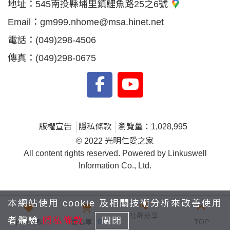
地址：
545南投縣埔里鎮鯉魚路25之6號
Email：
gm999.nhome@msa.hinet.net
電話：
(049)298-4506
傳真：
(049)298-0675
版權宣告
隱私條款
瀏覽量：1,028,995
© 2022 光明仁愛之家
All content rights reserved. Powered by Linkuswell
Information Co., Ltd.
本網站使用 cookie 及相關技術分析來改善使用
社群分享
者體驗
隱私條款
關閉
我要捐款
愛心車
0
TOP