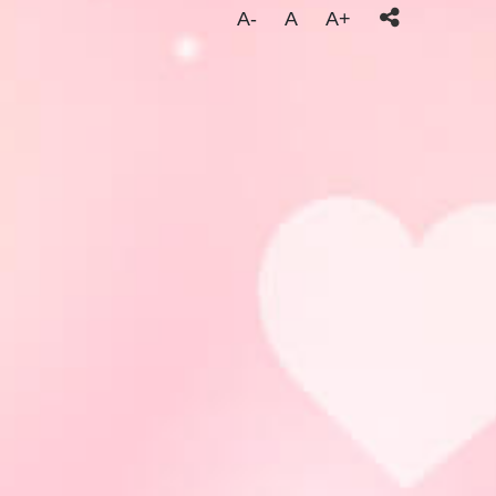
A-
A
A+